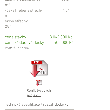
m²
výška hřebene střechy 4,54
m
sklon střechy
25°
cena stavby
3 043 000
Kč
cena základové desky 400 000 Kč
ceny vč. DPH 15%
Ceník typových
projektů
Technická specifikace / rozsah dodávky