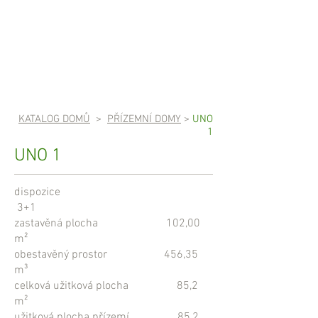
KATALOG DOMŮ
>
PŘÍZEMNÍ DOMY
>
UNO
1
UNO 1
dispozice
3+1
zastavěná plocha 102,00
m²
obestavěný prostor 456,35
m³
celková užitková plocha 85,2
m²
užitková plocha přízemí 85,2